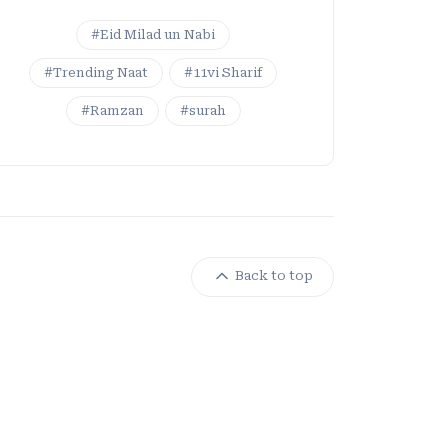
#Eid Milad un Nabi
#Trending Naat
#11vi Sharif
#Ramzan
#surah
Back to top