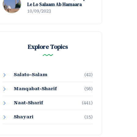
Le Lo Salaam Ab Hamaara
10/09/2023
Explore Topics
Salato-Salam
(42)
Manqabat-Sharif
(98)
Naat-Sharif
(441)
Shayari
(15)