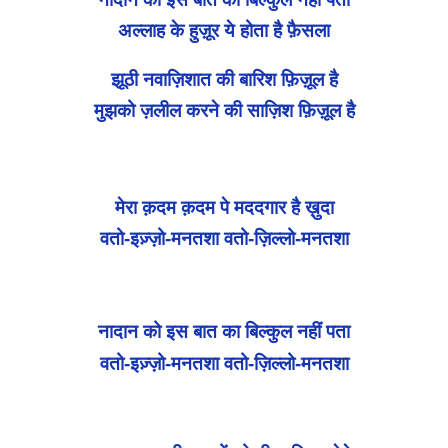
अल्लाह के हुज़ूर ये होता है फ़ैसला
झूठी नवाज़िशात की बारिश फ़िज़ूल है
मुझको ज़लील करने की साज़िश फ़िज़ूल है
मेरा क़दम क़दम पे मददगार है ख़ुदा
वतो-इज़्ज़ो-मनतशा वतो-ज़िल्लो-मनतशा
नादान को इस बात का बिल्कुल नहीं पता
वतो-इज़्ज़ो-मनतशा वतो-ज़िल्लो-मनतशा