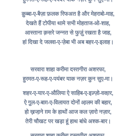
क़ुब्बा-ए-बैज़ा फ़लक रिफअत है और मेहराबो-माह,
देखते हैं टोपीया थामे सभी मोहताज-ओ-शाह,
आस्ताना क़सरे जन्नत से फुज़ुं रखता है जाह,
हां दिखा‌ दे जलवा-ए-जे़बा भी अब बहर-ए-इलाह।
सरवारा शाहा करीमा दस्तगीरा अशरफा,
हुरमत-ए-रूह-ए-पयंबर याक नज़र कुन सुए-मा।
शहर-ए-यार-ए-औलिया ऐ‌ साहिब-ए-इज़्ज़ो-वका़र,
ऐ गु़ल-ए-बाग़-ए-विलायत दोनों आ़लम की बहार,
हो ख़जा़ने ग़म के हाथों आज कल ज़ारो नज़ार,
तेरी चौखट पर खड़ा हूं हाथ बांधे अश्क-बार।
सरवारा शाहा करीमा दस्तगीरा अशरफा,