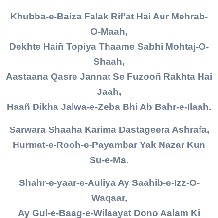
Khubba-e-Baiza Falak Rif’at Hai Aur Mehrab-
O-Maah,
Dekhte Haiñ Topiya Thaame Sabhi Mohtaj-O-
Shaah,
Aastaana Qasre Jannat Se Fuzooñ Rakhta Hai
Jaah,
Haañ Dikha Jalwa-e-Zeba Bhi Ab Bahr-e-Ilaah.
Sarwara Shaaha Karima Dastageera Ashrafa,
Hurmat-e-Rooh-e-Payambar Yak Nazar Kun
Su-e-Ma.
Shahr-e-yaar-e-Auliya Ay Saahib-e-Izz-O-
Waqaar,
Ay Gul-e-Baag-e-Wilaayat Dono Aalam Ki