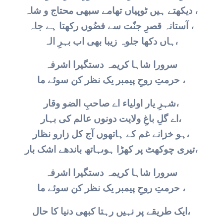
دیکھتے ہیں ٹوپیاں تھامے سبھی محتاج و شاہ ،
آستانہ قصرِ جنّت سے فضُوں رکھتا ہے جاہ ،
ہاں دکھا جلوہ زیبا بھی اب بہرِ الہ،
سرورا شاہا کریمہ دستگیرا اشرفہ
حرمتِ روحِ پیمبر یک نظر کن سوئے ما ،
شہرِ یار اولیاء اے صاحبِ الضو وقار،
اے گلِ باغِ ولایت دونوں عالم کی بہار،
ہو خزانے غم کے ہاتھوں آج کل زارو نظار،
تیری چوکھٹ پر کھڑا ہوںہاتھ باندھے اشک بار،
سرورا شاہا کریمہ دستگیرا اشرفہ
حرمتِ روحِ پیمبر یک نظر کن سوئے ما ،
ایک طریقے پر نہیں رہتا کبھی دنیا کا حال،