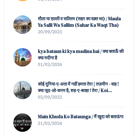
मौला या स़ल्ली व सल्लिम (सहर का वक़्त था) / Maula
Ya Salli Wa Sallim (Sahar Ka Waqt Tha)
20/09/2023
kya bataun ki kya madina hai / क्या बताऊँ की
क्या मदीना है
01/03/2024
कोई दुनिया-ए-अता में नहीं हमता तेरा | तज़मीन - वाह !
क्या जूद-ओ-करम है, शह-ए-बतहा ! तेरा / Koi
Duniya-e-Ata Mein Nahin Hamta Tera |
03/09/2023
Tazmeen of Waah ! K
Main Khuda Ko Bataunga / मैं खुदा को बताऊंगा
21/03/2024