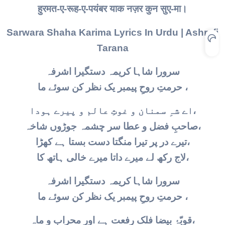
हुरमत-ए-रूह-ए-पयंबर याक नज़र कुन सुए-मा।
Sarwara Shaha Karima Lyrics In Urdu | Ashrafi
Tarana
سرورا شاہا کریمہ دستگیرا اشرفہ
حرمتِ روحِ پیمبر یک نظر کن سوئے ما ،
اے شہِ سمنان و غوثِ عالم و پیرے ہودا،
صاحبِ فضل و عطا سر چشمہ جوڑوں شاخہ،
تیرے در پر تیرا منگتا دست بستا ہے کھڑا،
لاج رکھ لے میرے داتا میرے خالی ہاتھ کا،
سرورا شاہا کریمہ دستگیرا اشرفہ
حرمتِ روحِ پیمبر یک نظر کن سوئے ما ،
قوبّۂ بیضا فلک رفعت ہے اور محراب و ماہ،