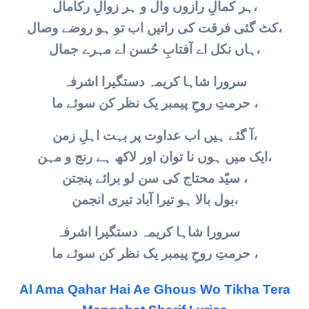
ہر کمالِ رازوں وال و ہر زوالِ رکامال،
کٹ گئی فرقت کی راتیں اب تو ہو روضے وصال،
ہاں نکل اے آفتابِ حُسن اے مہرے جمال،
سرورا شاہا کریمہ دستگیرا اشرفہ
حرمتِ روحِ پیمبر یک نظر کن سوئے ما ،
آ گئے ہیں اب عداوت پر بہت اہلِ زمن،
ایک میں ہوں نا توان اور لاکھ ہے رنج و مہن،
سیّد محتاج کی سن لو برائے پنجتن ،
بول بالا ہو تیرا آباد تیری انجمن،
سرورا شاہا کریمہ دستگیرا اشرفہ
حرمتِ روحِ پیمبر یک نظر کن سوئے ما ،
Al Ama Qahar Hai Ae Ghous Wo Tikha Tera