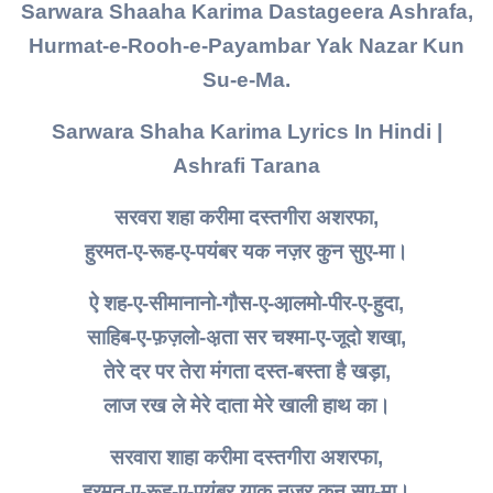
Sarwara Shaaha Karima Dastageera Ashrafa,
Hurmat-e-Rooh-e-Payambar Yak Nazar Kun
Su-e-Ma.
Sarwara Shaha Karima Lyrics In Hindi |
Ashrafi Tarana
सरवरा शहा करीमा दस्तगीरा अशरफा,
हुरमत-ए-रूह-ए-पयंबर यक नज़र कुन सुए-मा।
ऐ‌ शह-ए-सीमानानो-गौ़स-ए-आ़लमो-पीर-ए-हुदा,
साहिब-ए-फ़ज़लो-अ़ता सर चश्मा-ए-जूदो शखा़,
तेरे दर पर तेरा मंगता दस्त-बस्ता है खड़ा,
लाज रख ले मेरे दाता मेरे खाली हाथ का।
सरवारा शाहा करीमा दस्तगीरा अशरफा,
हुरमत-ए-रूह-ए-पयंबर याक नज़र कुन सुए-मा।