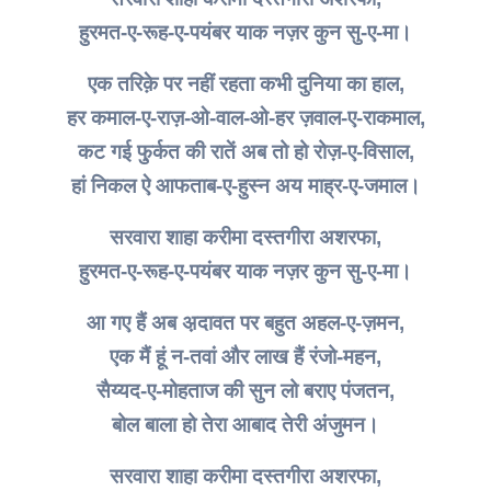
हुरमत-ए-रूह-ए-पयंबर याक नज़र कुन सु-ए-मा।
एक तरिक़े पर नहीं रहता कभी दुनिया का हाल,
हर कमाल-ए-राज़-ओ-वाल-ओ-हर ज़वाल-ए-राकमाल,
कट गई फु़र्कत की रातें अब तो हो रोज़-ए-विसाल,
हां निकल ऐ आफताब-ए-हुस्न अय माह्र-ए-जमाल।
सरवारा शाहा करीमा दस्तगीरा अशरफा,
हुरमत-ए-रूह-ए-पयंबर याक नज़र कुन सु-ए-मा।
आ गए हैं अब अ़दावत पर बहुत अहल-ए-ज़मन,
एक मैं हूं न-तवां और लाख हैं रंजो-महन,
सैय्यद-ए-मोहताज की सुन लो बराए पंजतन,
बोल बाला हो तेरा आबाद तेरी अंजुमन।
सरवारा शाहा करीमा दस्तगीरा अशरफा,