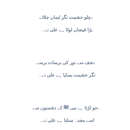
چلو حشمت نگر ایماں جلائے،
بڑا فیضاں لوٹا ہے علی نے۔
نجف سے نور کی برسات برسے،
نگر حشمت بسایا ہے علی نے۔
جو لڑتا ہے نبی ﷺ کے دشمنوں سے،
اسے مجدہ سنایا ہے علی نے۔