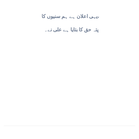
یہی اعلان ہے ہم سنیوں کا،
پتہ حق کا بتایا ہے علی نے۔