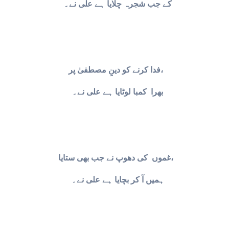
کے جب شجرہ چلایا ہے علی نے۔
فدا کرنے کو دینِ مصطفیٰ پر،
بھرا کمبا لوٹایا ہے علی نے۔
غموں کی دھوپ نے جب بھی ستایا،
ہمیں آ کر بچایا ہے علی نے۔