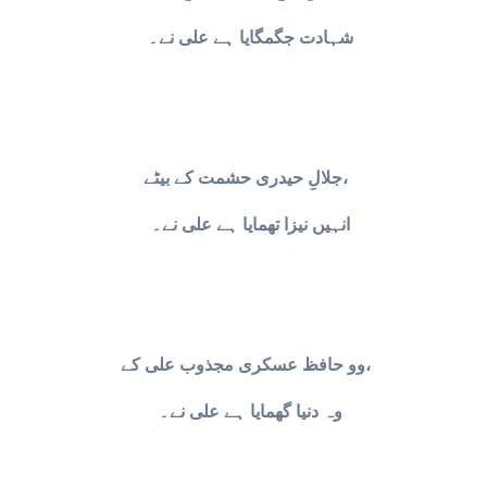
شہادت جگمگایا ہے علی نے۔
جلالِ حیدری حشمت کے بیٹے،
انہیں نیزا تھمایا ہے علی نے۔
وو حافظ عسکری مجذوب علی کے،
وہ دنیا گھمایا ہے علی نے۔