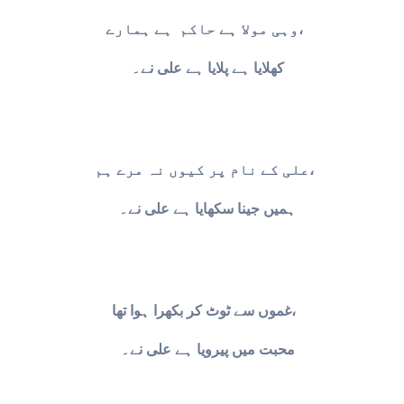
وہی مولا ہے حاکم ہے ہمارے،
کھلایا ہے پلایا ہے علی نے۔
علی کے نام پر کیوں نہ مرے ہم،
ہمیں جینا سکھایا ہے علی نے۔
غموں سے ٹوٹ کر بکھرا ہوا تھا،
محبت میں پیرویا ہے علی نے۔