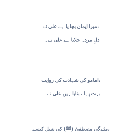
میرا ایمان بچا یا ہے علی نے،
دلِ مردہ جلایا ہے علی نے۔
امامو کی شہادت کی روایت،
بہت پہلے بتایا ہیں علی نے۔
مٹےگی مصطفیٰ (ﷺ) کی نسل کیسے،