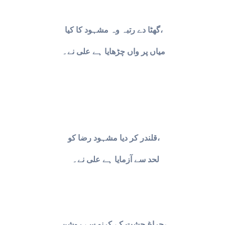
گھٹا دے رتبہ وہ مشہود کا کیا،
میاں پر واں چڑھایا ہے علی نے۔
قلندر کر دیا مشہود رضا کو،
لحد سے آزمایا ہے علی نے۔
چراغِ چشت کے کرنو سے روشن،