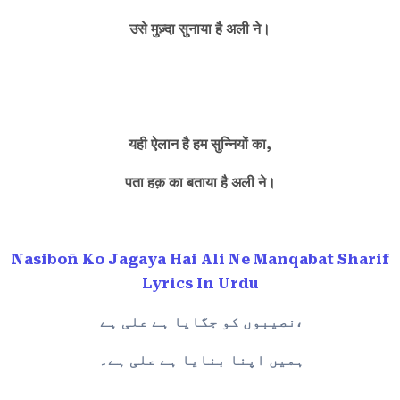
उसे मुज़्दा सुनाया है अली ने।
यही ऐलान है हम सुन्नियों का,
पता हक़ का बताया है अली ने।
Nasiboñ Ko Jagaya Hai Ali Ne Manqabat Sharif
Lyrics In Urdu
نصیبوں کو جگایا ہے علی ہے،
ہمیں اپنا بنایا ہے علی ہے۔