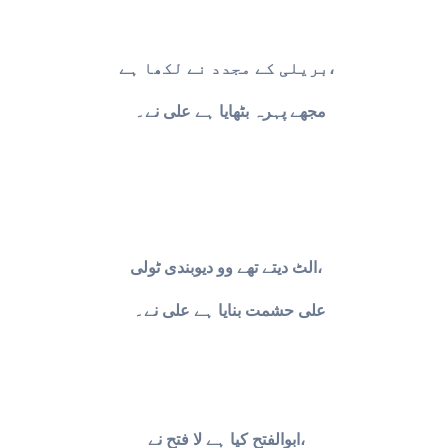
بریلی کے مجدد نے لکھا ہے،
مجھے پہرہ بٹھایا ہے علی نے۔
الٹ دیتے تھے وو دیوبندی ٹولی،
علی حشمت بنایا ہے علی نے۔
ابوالفتح کیا ہے لا فتح نے،