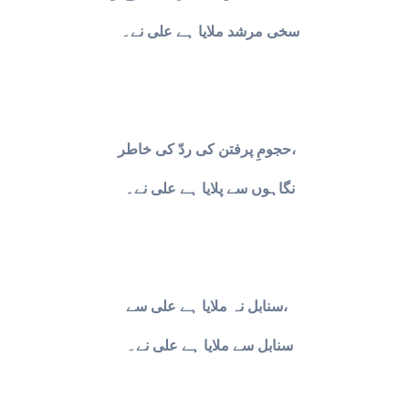
سخی مرشد ملایا ہے علی نے۔
حجومِ پرفتن کی ردّ کی خاطر،
نگاہوں سے پلایا ہے علی نے۔
سنابل نہ ملایا ہے علی سے،
سنابل سے ملایا ہے علی نے۔