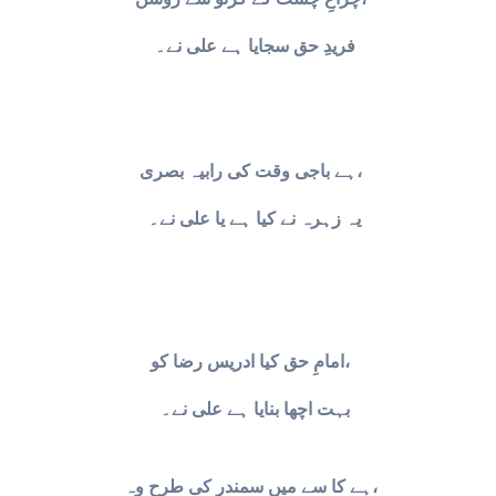
فریدِ حق سجایا ہے علی نے۔
ہے باجی وقت کی رابیہ بصری،
یہ زہرہ نے کیا ہے یا علی نے۔
امامِ حق کیا ادریس رضا کو،
بہت اچھا بنایا ہے علی نے۔
ہے کا سے میں سمندر کی طرح وہ،