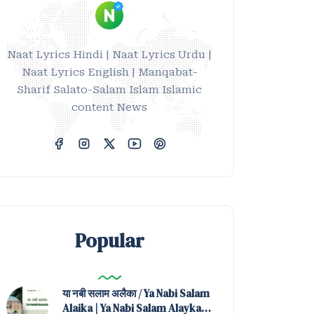
Naat Lyrics Hindi | Naat Lyrics Urdu |
Naat Lyrics English | Manqabat-
Sharif Salato-Salam Islam Islamic
content News
Popular
या नबी सलाम अलैका / Ya Nabi Salam
Alaika | Ya Nabi Salam Alayka