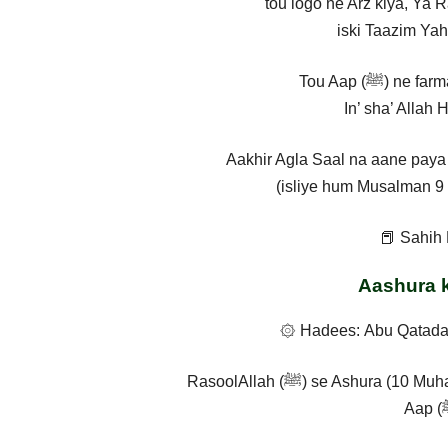
iski Taazim Yah
Tou Aap (ﷺ)
In’ sha’ Alla
(isliye hum Musalman 9 
📕 Sahih 
Aashura k
۞ Hadees: Abu Qatada al
RasoolAllah (ﷺ) se Ashur