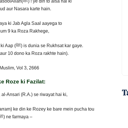
tou logo ne Arz kiya, Ya RasoolAllah(ﷺ) ! ye din to aisa hai ki
ud aur Nasara karte hain.
 ne farmaya ki Jab Agla Saal aayega to
h Hum 9 ka Roza Rakhege,
Aakhir Agla Saal na aane paya ki Aap (ﷺ) is dunia se Rukhsat kar gaye.
aur 10 dono ka Roza rakhte hain).
Muslim, Vol 3, 2666
e Roze ki Fazilat:
T
-Ansari (R.A.) se riwayat hai ki,
a (10 Muharram) ke din ke Rozey ke bare mein pucha tou
Aap (ﷺ) ne farmaya –