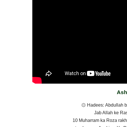
Ash
۞ Hadees: Abdullah bin
10 Muharram ka Roza rakha