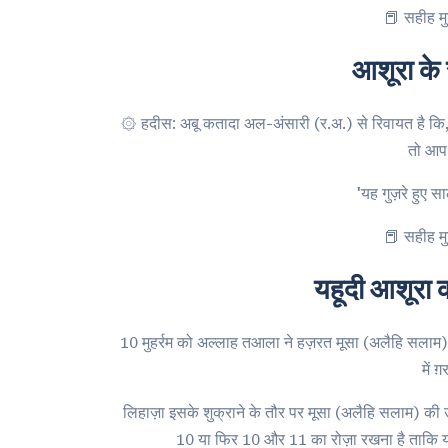
📕 सहीह मु
आशूरा के 
۞ हदीस: अबू कतादा अल-अंसारी (र.अ.) से रिवायत है कि, रसूलअल्लाह (ﷺ) से आशूरा (10 मुहर्रम) के दिन
'यह गुज़रे हुए स
📕 सहीह मु
यहूदी आशूरा क
10 मुहर्रम को अल्लाह तआला ने हज़रत मूसा (अलैहि सला
में 
लिहाज़ा इसके शुक्राने के तौर पर मूसा (अलैहि सलाम) की
10 या फिर 10 और 11 का रोज़ा रखना है ताकि 