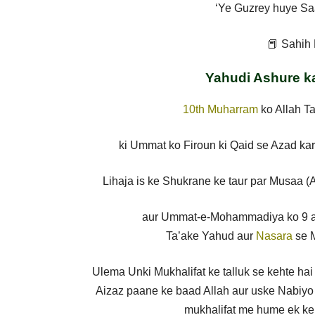
‘Ye Guzrey huye Saa
📕 Sahih 
Yahudi Ashure ka
10th Muharram
ko Allah Ta
ki Ummat ko Firoun ki Qaid se Azad ka
Lihaja is ke Shukrane ke taur par Musaa (A
aur Ummat-e-Mohammadiya ko 9 aur
Ta’ake Yahud aur
Nasara
se M
Ulema Unki Mukhalifat ke talluk se kehte hai
Aizaz paane ke baad Allah aur uske Nabiyo k
mukhalifat me hume ek ke