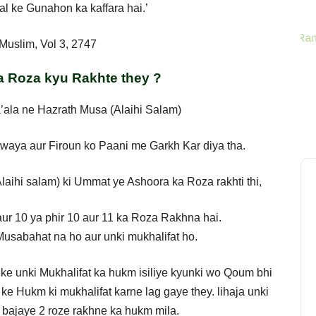
l ke Gunahon ka kaffara hai.’
Muslim, Vol 3, 2747
 Roza kyu Rakhte they ?
’ala ne Hazrath Musa (Alaihi Salam)
rwaya aur Firoun ko Paani me Garkh Kar diya tha.
laihi salam) ki Ummat ye Ashoora ka Roza rakhti thi,
 10 ya phir 10 aur 11 ka Roza Rakhna hai.
usabahat na ho aur unki mukhalifat ho.
 ke unki Mukhalifat ka hukm isiliye kyunki wo Qoum bhi
e Hukm ki mukhalifat karne lag gaye they. lihaja unki
 bajaye 2 roze rakhne ka hukm mila.