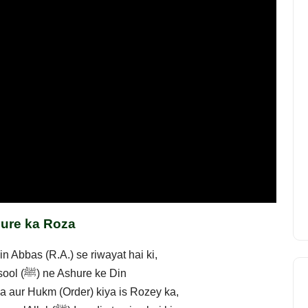
ure ka Roza
 Abbas (R.A.) se riwayat hai ki,
Jab Allah ke Rasool (ﷺ) ne Ashure ke Din
 aur Hukm (Order) kiya is Rozey ka,