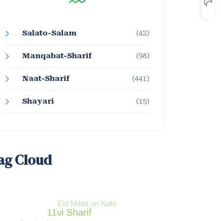
Salato-Salam
(42)
Manqabat-Sharif
(98)
Naat-Sharif
(441)
Shayari
(15)
ag Cloud