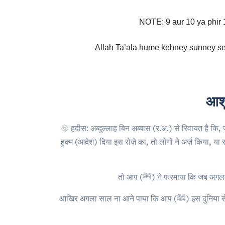
NOTE: 9 aur 10 ya phir 
Allah Ta’ala hume kehney sunney se
आशू
۞ हदीस: अब्दुल्लाह बिन अब्बास (र.अ.) से रिवायत है कि, जब अल्लाह के रसूल (ﷺ) ने आशूरा क
हुक्म (आदेश) दिया इस रोज़े का, तो लोगों ने अर्ज़ किया, या रसूलअल्लाह (ﷺ)! यह दिन तो ऐसा है कि इसक
तो आप (ﷺ) ने फरमाया कि जब 
आखिर अगला साल ना आने पाया कि आप (ﷺ) इस दुनिया से रुखसत कर गए। (इसलिए हम मुसलमान 9 और 10 दोनों का रोज़ा रखते