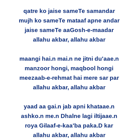
qatre ko jaise sameTe samandar
mujh ko sameTe mataaf apne andar
jaise sameTe aaGosh-e-maadar
allahu akbar, allahu akbar
maangi hai.n mai.n ne jitni du'aae.n
manzoor hongi, maqbool hongi
meezaab-e-rehmat hai mere sar par
allahu akbar, allahu akbar
yaad aa gai.n jab apni khataae.n
ashko.n me.n Dhalne lagi iltijaae.n
roya Gilaaf-e-kaa'ba paka.D kar
allahu akbar, allahu akbar