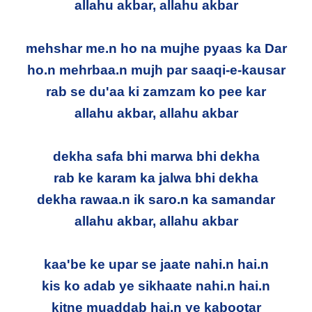
allahu akbar, allahu akbar
mehshar me.n ho na mujhe pyaas ka Dar
ho.n mehrbaa.n mujh par saaqi-e-kausar
rab se du'aa ki zamzam ko pee kar
allahu akbar, allahu akbar
dekha safa bhi marwa bhi dekha
rab ke karam ka jalwa bhi dekha
dekha rawaa.n ik saro.n ka samandar
allahu akbar, allahu akbar
kaa'be ke upar se jaate nahi.n hai.n
kis ko adab ye sikhaate nahi.n hai.n
kitne muaddab hai.n ye kabootar