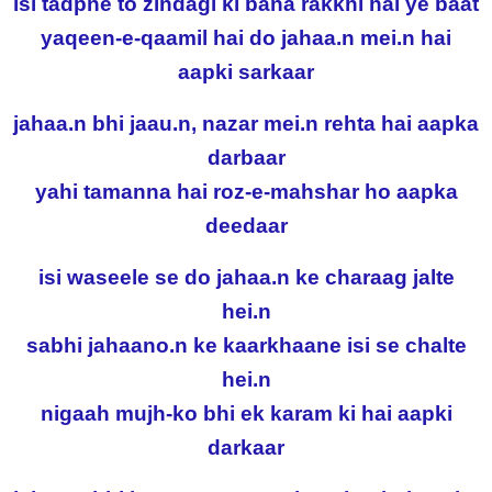
isi tadpne to zindagi ki bana rakkhi hai ye baat
yaqeen-e-qaamil hai do jahaa.n mei.n hai
aapki sarkaar
jahaa.n bhi jaau.n, nazar mei.n rehta hai aapka
darbaar
yahi tamanna hai roz-e-mahshar ho aapka
deedaar
isi waseele se do jahaa.n ke charaag jalte
hei.n
sabhi jahaano.n ke kaarkhaane isi se chalte
hei.n
nigaah mujh-ko bhi ek karam ki hai aapki
darkaar