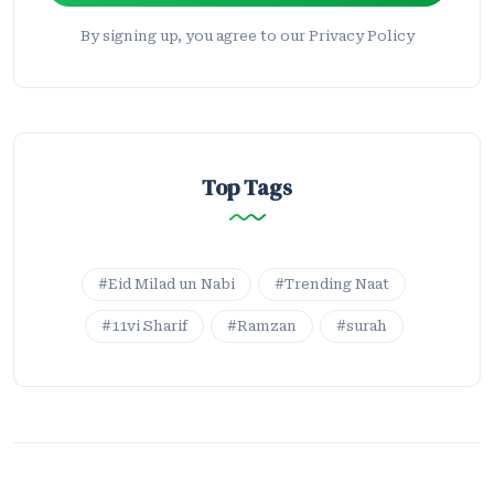
By signing up, you agree to our Privacy Policy
Top Tags
#Eid Milad un Nabi
#Trending Naat
#11vi Sharif
#Ramzan
#surah