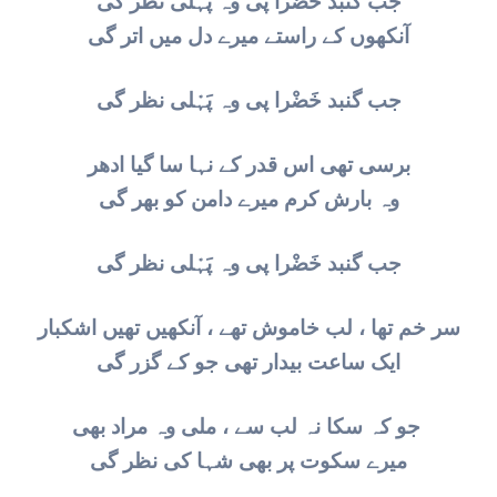
جب گنبد خَضْرا پی وہ پَہْلی نظر گی
آنکھوں کے راستے میرے دل میں اتر گی
جب گنبد خَضْرا پی وہ پَہْلی نظر گی
برسی تھی اس قدر کے نہا سا گیا ادھر
وہ بارش کرم میرے دامن کو بھر گی
جب گنبد خَضْرا پی وہ پَہْلی نظر گی
سر خم تھا ، لب خاموش تھے ، آنکھیں تھیں اشکبار
ایک ساعت بیدار تھی جو کے گزر گی
جو کہ سکا نہ لب سے ، ملی وہ مراد بھی
میرے سکوت پر بھی شہا کی نظر گی