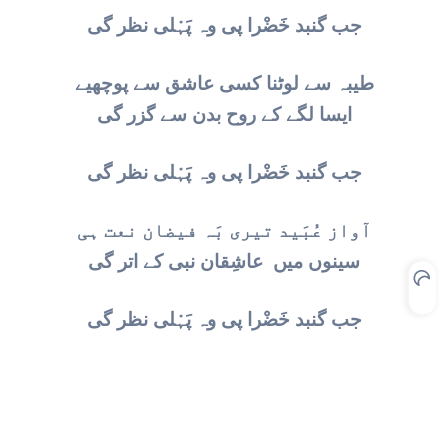
جب گنبد خَضْرا پی وہ پَہْلی نظر گی
طیبہ سے لوٹنا کسی عاشق سے پوچھیے
ایسا لگے کے روح بدن سے گزر گی
جب گنبد خَضْرا پی وہ پَہْلی نظر گی
آواز عُبَید تیری بَہ فیضان نعت ہی
سینوں میں عاشِقان نبی کے اتر گی
جب گنبد خَضْرا پی وہ پَہْلی نظر گی