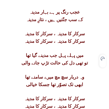
عجب رنگ پر ہے بہار مدینہ
کے سب جنّتیں ہیں ، نثارِ مدینہ
سرکار کا مدینہ ، سرکار کا مدینہ
سرکار کا مدینہ ، سرکار کا مدینہ
میں پہلے پہل جب مدینے گیا تھا
تو تھی دل کی حالت تڑپ جانے والی
وہ دربار سچ مچ میرے سامنے تھا
ابھی تک تصوّر تھا جسکا خیالی
سرکار کا مدینہ ، سرکار کا مدینہ
سرکار کا مدینہ ، سرکار کا مدینہ