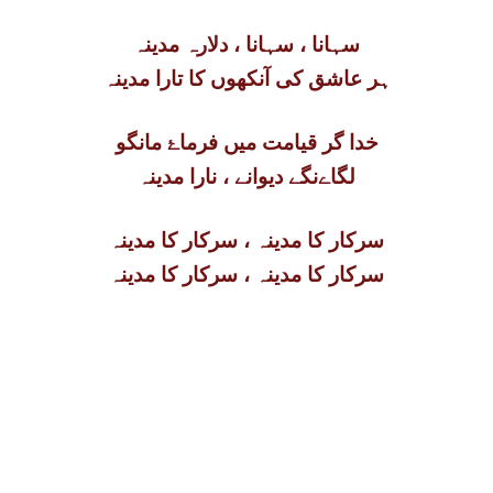
سہانا ، سہانا ، دلارہ مدینہ
ہر عاشق کی آنکھوں کا تارا مدینہ
خدا گر قیامت میں فرماۓ مانگو
لگاےنگے دیوانے ، نارا مدینہ
سرکار کا مدینہ ، سرکار کا مدینہ
سرکار کا مدینہ ، سرکار کا مدینہ