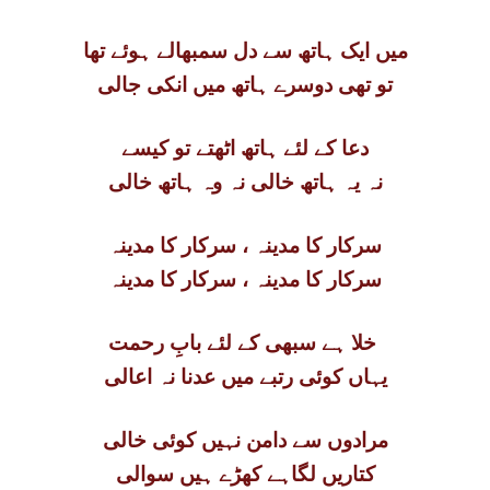
میں ایک ہاتھ سے دل سمبھالے ہوئے تھا
تو تھی دوسرے ہاتھ میں انکی جالی
دعا کے لئے ہاتھ اٹھتے تو کیسے
نہ یہ ہاتھ خالی نہ وہ ہاتھ خالی
سرکار کا مدینہ ، سرکار کا مدینہ
سرکار کا مدینہ ، سرکار کا مدینہ
خلا ہے سبھی کے لئے بابِ رحمت
یہاں کوئی رتبے میں عدنا نہ اعالی
مرادوں سے دامن نہیں کوئی خالی
کتاریں لگاہے کھڑے ہیں سوالی