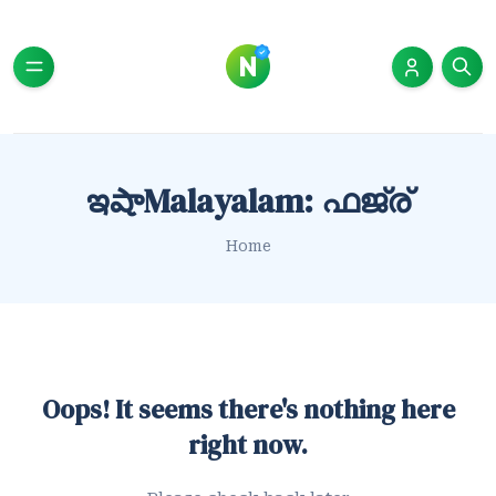
ఇషాMalayalam: ഫജ്ര്
Home
Oops! It seems there's nothing here
right now.