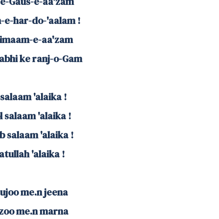
l-e-Gaus-e-aa'zam
-e-har-do-'aalam !
-imaam-e-aa'zam
sabhi ke ranj-o-Gam
salaam 'alaika !
 salaam 'alaika !
 salaam 'alaika !
tullah 'alaika !
tujoo me.n jeena
rzoo me.n marna