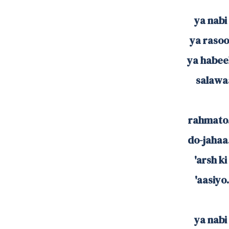
ya nabi 
ya rasool
ya habeeb
salawaa
rahmato.
do-jahaa.
'arsh ki
'aasiyo.
ya nabi 