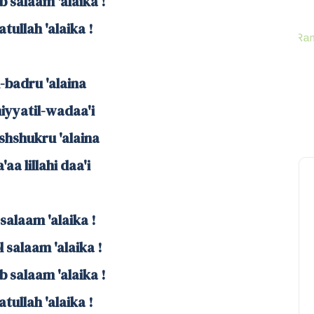
 salaam 'alaika !
tullah 'alaika !
l-badru 'alaina
iyyatil-wadaa'i
shshukru 'alaina
aa lillahi daa'i
salaam 'alaika !
 salaam 'alaika !
 salaam 'alaika !
tullah 'alaika !