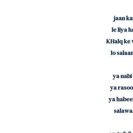
jaan ka
le liya 
KHalq ke 
lo sala
ya nabi 
ya rasool
ya habeeb
salawaa