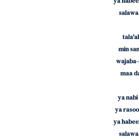
ya habeeb
salawaa
tala'a
min san
wajaba-
maa da'
ya nabi 
ya rasool
ya habeeb
salawaa