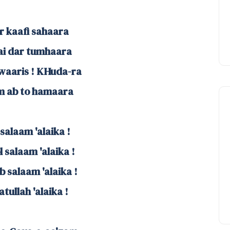
r kaafi sahaara
hai dar tumhaara
waaris ! KHuda-ra
am ab to hamaara
salaam 'alaika !
 salaam 'alaika !
 salaam 'alaika !
tullah 'alaika !