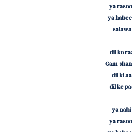
ya rasool
ya habeeb
salawaa
dil ko ra
Gam-shana
dil ki a
dil ke pa
ya nabi 
ya rasool