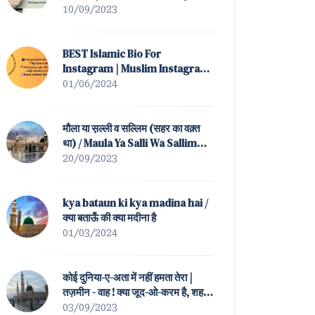
(All Popular Versions)
10/09/2023
BEST Islamic Bio For
Instagram | Muslim Instagram
Bio
01/06/2024
मौला या स़ल्ली व सल्लिम (सहर का वक़्त
था) / Maula Ya Salli Wa Sallim
(Sahar Ka Waqt Tha)
20/09/2023
kya bataun ki kya madina hai /
क्या बताऊँ की क्या मदीना है
01/03/2024
कोई दुनिया-ए-अता में नहीं हमता तेरा |
तज़मीन - वाह ! क्या जूद-ओ-करम है, शह-
ए-बतहा ! तेरा / Koi Duniya-e-Ata
03/09/2023