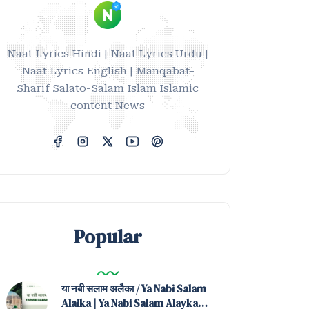
Naat Lyrics Hindi | Naat Lyrics Urdu |
Naat Lyrics English | Manqabat-
Sharif Salato-Salam Islam Islamic
content News
Popular
या नबी सलाम अलैका / Ya Nabi Salam
Alaika | Ya Nabi Salam Alayka